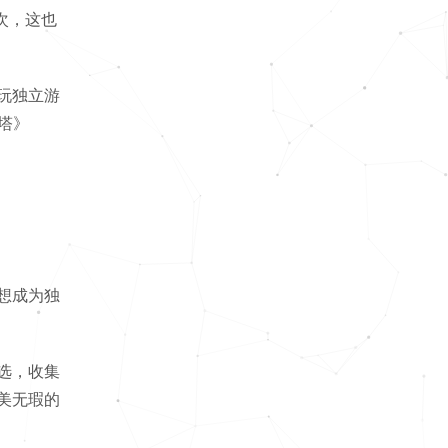
次，这也
玩独立游
塔》
想成为独
选，收集
美无瑕的