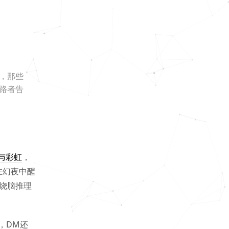
，那些
路者告
与彩虹
，
在幻夜中醒
烧脑推理
，DM还