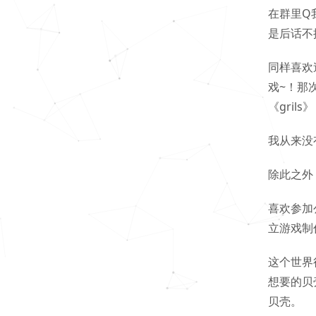
在群里Q
是后话不
同样喜欢
戏~！那
《gri
我从来没
除此之外
喜欢参加
立游戏制
这个世界
想要的贝
贝壳。