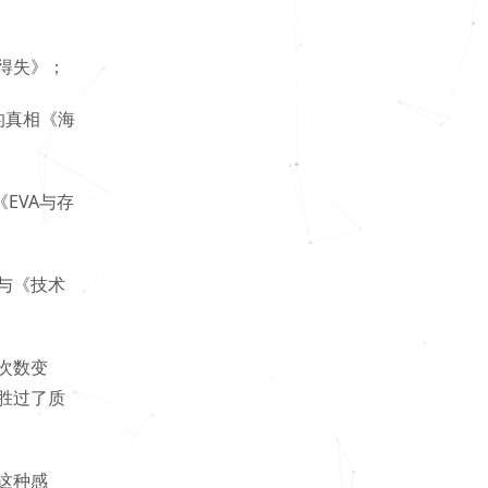
得失》；
的真相《海
EVA与存
与《技术
次数变
胜过了质
这种感