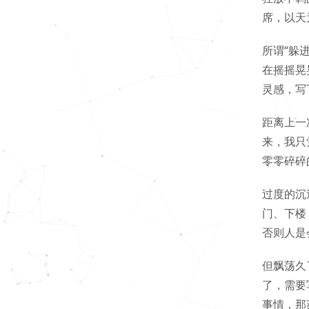
席，以天
所谓“躲
在摇摇晃
灵感，写
距离上一
来，我只
零零碎碎
过度的沉
门、下楼
否则人是
但飘荡久
了，需要
事情，那