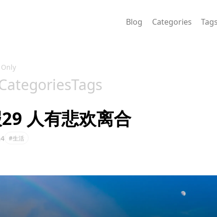
Blog
Categories
Tag
 Only
Categories
Tags
29 人有悲欢离合
24
#生活