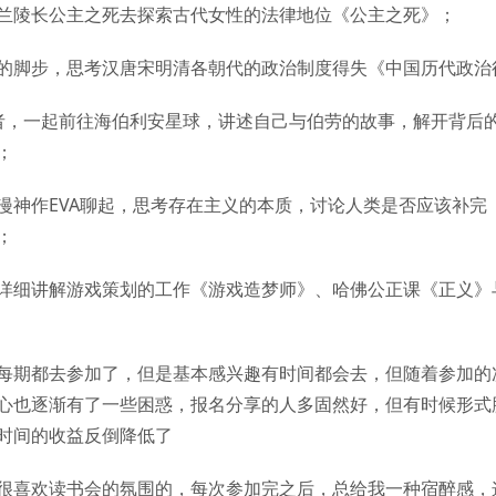
兰陵长公主之死去探索古代女性的法律地位《公主之死》；
的脚步，思考汉唐宋明清各朝代的政治制度得失《中国历代政治
者，一起前往海伯利安星球，讲述自己与伯劳的故事，解开背后
；
漫神作EVA聊起，思考存在主义的本质，讨论人类是否应该补完《
；
详细讲解游戏策划的工作《游戏造梦师》、哈佛公正课《正义》
每期都去参加了，但是基本感兴趣有时间都会去，但随着参加的
心也逐渐有了一些困惑，报名分享的人多固然好，但有时候形式
时间的收益反倒降低了
很喜欢读书会的氛围的，每次参加完之后，总给我一种宿醉感，