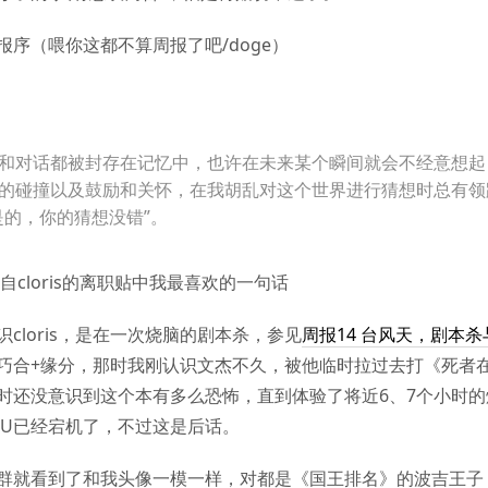
报序（喂你这都不算周报了吧/doge）
和对话都被封存在记忆中，也许在未来某个瞬间就会不经意想起
的碰撞以及鼓励和关怀，在我胡乱对这个世界进行猜想时总有领
是的，你的猜想没错”。
自cloris的离职贴中我最喜欢的一句话
识cloris，是在一次烧脑的剧本杀，参见
周报14 台风天，剧本杀
巧合+缘分，那时我刚认识文杰不久，被他临时拉过去打《死者
时还没意识到这个本有多么恐怖，直到体验了将近6、7个小时的
PU已经宕机了，不过这是后话。
群就看到了和我头像一模一样，对都是《国王排名》的波吉王子