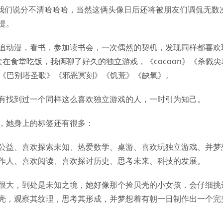
我们说分不清哈哈哈，当然这俩头像日后还将被朋友们调侃无数
提。
追动漫，看书，参加读书会，一次偶然的契机，发现同样都喜欢
次在食堂吃饭，我俩聊了好久的独立游戏，《cocoon》《杀戮尖
ls》《巴别塔圣歌》《邪恶冥刻》《饥荒》《缺氧》。
有找到过一个同样这么喜欢独立游戏的人，一时引为知己。
，她身上的标签还有很多：
公益、喜欢探索未知、热爱数学、桌游、喜欢玩独立游戏、并梦
作人、喜欢阅读、喜欢探讨历史、思考未来、科技的发展。
很大，到处是未知之境，她好像那个捡贝壳的小女孩，会仔细挑
壳，观察其纹理，思考其形成，并梦想着有朝一日制作出一个完