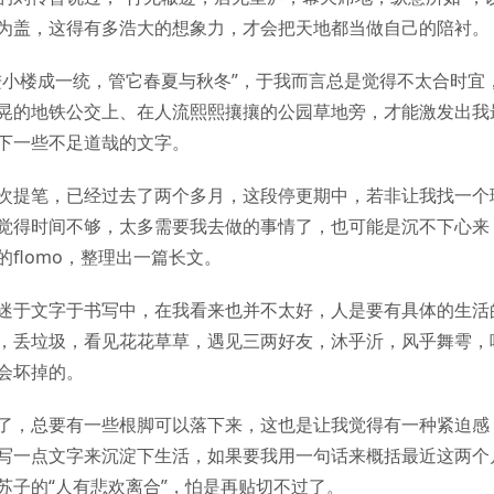
为盖，这得有多浩大的想象力，才会把天地都当做自己的陪衬。
进小楼成一统，管它春夏与秋冬”，于我而言总是觉得不太合时宜
晃的地铁公交上、在人流熙熙攘攘的公园草地旁，才能激发出我
下一些不足道哉的文字。
次提笔，已经过去了两个多月，这段停更期中，若非让我找一个
觉得时间不够，太多需要我去做的事情了，也可能是沉不下心来
的flomo，整理出一篇长文。
迷于文字于书写中，在我看来也并不太好，人是要有具体的生活
，丢垃圾，看见花花草草，遇见三两好友，沐乎沂，风乎舞雩，
会坏掉的。
了，总要有一些根脚可以落下来，这也是让我觉得有一种紧迫感
写一点文字来沉淀下生活，如果要我用一句话来概括最近这两个
苏子的“人有悲欢离合”，怕是再贴切不过了。