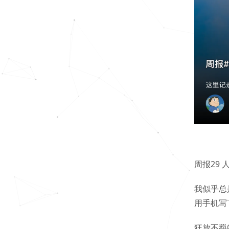
周报29 
我似乎总
用手机写
狂放不羁