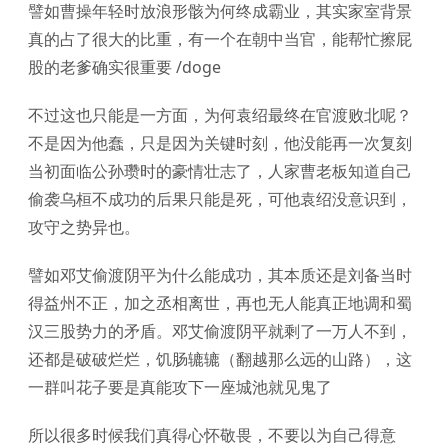
譬如曹操年轻时放浪形骸为何终成霸业，其实家室背景
真的占了很大的比重，有一个在朝中当官，能帮忙擦屁
股的老爹确实很重要 /doge
不过这也只能是一方面，为何袁绍最终在官渡败北呢？
不是因为他蠢，只是因为关键时刻，他没能再一次复刻
当初面临公孙瓒时的豪情壮志了，人家曹老板知道自己
偷袭乌桓不成功的后果只能是死，可他袁绍没意识到，
攻守之势异也。
譬如邓艾偷渡阴平为什么能成功，其本质还是刘备当时
得益州不正，加之丞相离世，再也无人能真正地调和蜀
汉三股势力的矛盾。邓艾偷渡阴平就剩了一万人不到，
还都是破破烂烂，饥肠辘辘（翻越那么远的山路），这
一群叫花子要是真能攻下一座城池就见鬼了
所以很多时候我们真得心怀敬畏，不要以为自己得意