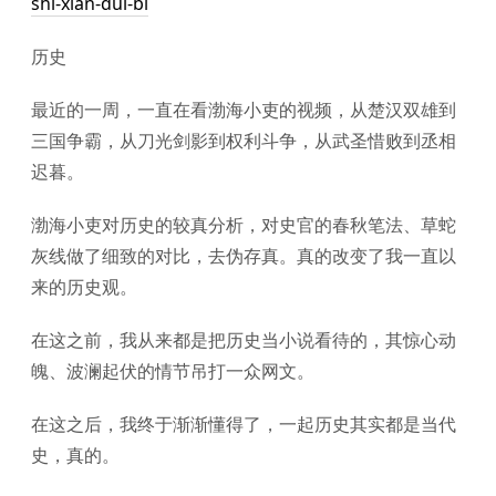
shi-xian-dui-bi
历史
最近的一周，一直在看渤海小吏的视频，从楚汉双雄到
三国争霸，从刀光剑影到权利斗争，从武圣惜败到丞相
迟暮。
渤海小吏对历史的较真分析，对史官的春秋笔法、草蛇
灰线做了细致的对比，去伪存真。真的改变了我一直以
来的历史观。
在这之前，我从来都是把历史当小说看待的，其惊心动
魄、波澜起伏的情节吊打一众网文。
在这之后，我终于渐渐懂得了，一起历史其实都是当代
史，真的。