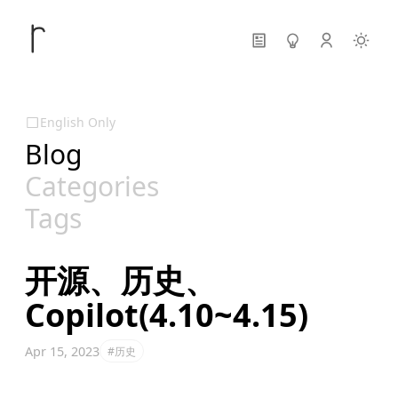
English Only
Blog
Categories
Tags
开源、历史、
Copilot(4.10~4.15)
Apr 15, 2023
#历史