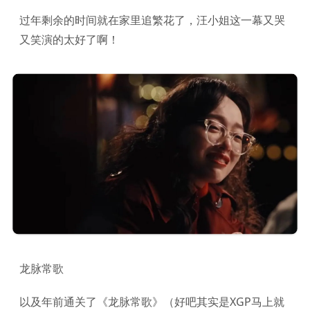
过年剩余的时间就在家里追繁花了，汪小姐这一幕又哭
又笑演的太好了啊！
龙脉常歌
以及年前通关了《龙脉常歌》（好吧其实是XGP马上就