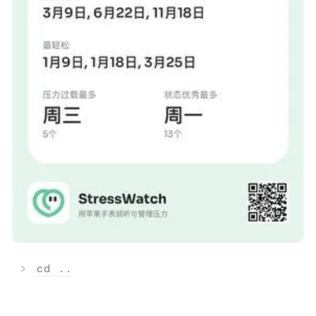
>
cd ..