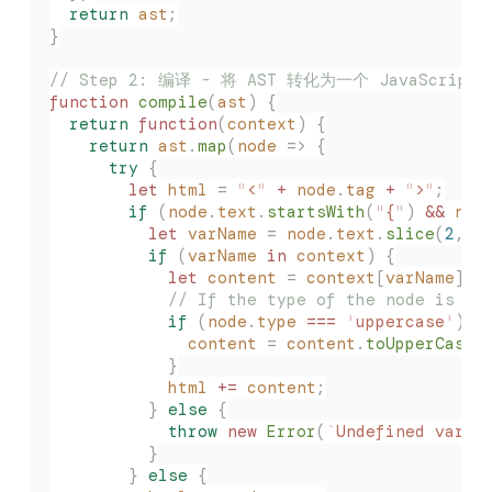
  return
 ast
;
}
// Step 2: 编译 - 将 AST 转化为一个 JavaScript
function
 compile
(
ast
)
 {
  return
 function
(
context
)
 {
    return
 ast
.
map
(
node
 =>
 {
      try
 {
        let
 html
 =
 "
<
"
 +
 node
.
tag
 +
 "
>
"
;
        if
 (
node
.
text
.
startsWith
(
"
{
"
)
 &&
 nod
          let
 varName
 =
 node
.
text
.
slice
(
2
,
 -
          if
 (
varName
 in
 context
)
 {
            let
 content
 =
 context
[
varName
];
            // If the type of the node is 'u
            if
 (
node
.
type
 ===
 '
uppercase
'
)
 {
              content
 =
 content
.
toUpperCase
(
            }
            html
 +=
 content
;
          }
 else
 {
            throw
 new
 Error
(
`
Undefined varia
          }
        }
 else
 {