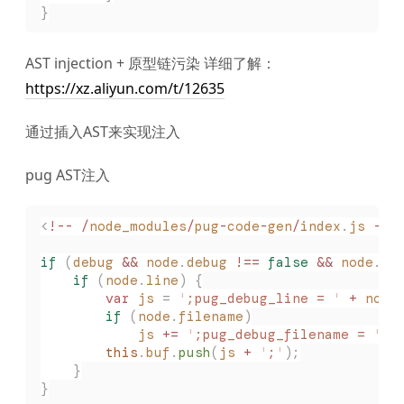
}
AST injection + 原型链污染 详细了解：
https://xz.aliyun.com/t/12635
通过插入AST来实现注入
pug AST注入
<
!--
 /
node_modules
/
pug
-
code
-
gen
/
index
.
js
 --
>
if
 (
debug
 &&
 node
.
debug
 !==
 false
 &&
 node
.
ty
    if
 (
node
.
line
)
 {
        var
 js
 =
 '
;pug_debug_line = 
'
 +
 node
        if
 (
node
.
filename
)
            js
 +=
 '
;pug_debug_filename = 
'
 +
        this
.
buf
.
push
(
js
 +
 '
;
'
);
    }
}