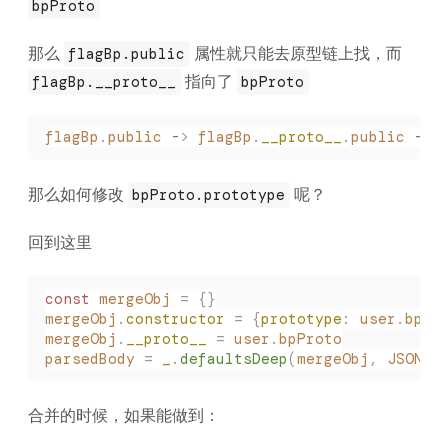
bpProto
那么
属性就只能去原型链上找，而
flagBp.public
指向了
flagBp.__proto__
bpProto
flagBp
.
public
 -
>
 flagBp
.
__proto__
.
public
 -
>
 
那么如何修改
呢？
bpProto.prototype
回到这里
const
 mergeObj
 =
 {}
mergeObj
.
constructor
 =
 {
prototype
:
 user
.
bpPr
mergeObj
.
__proto__
 =
 user
.
bpProto
parsedBody
 =
 _
.
defaultsDeep
(
mergeObj
,
 JSON
.
p
合并的时候，如果能做到：