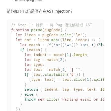
请问如下代码是否存在AST injection?
// Step 1: 解析 - 将 Pug 语法解析成 AST
function
 parse
(
pugCode
)
 {
  let
 lines
 =
 pugCode
.
split
(
'
\n
'
);
  let
 ast
 =
 lines
.
map
((
line
,
 index
)
 =>
 {
    let
 match
 =
 /
^
(
\s
*
)(
\w
+
)(?:
\s
*
(
.
*
))
?
$
/
g
.
    if
 (
match
)
 {
      let
 indent
 =
 match
[
1
].
length
;
      let
 tag
 =
 match
[
2
];
      let
 type
;
      let
 text
 =
 match
[
3
]
 ||
 ""
;
      if
 (
text
.
startsWith
(
"
@
"
))
 {
        [
type
,
 text
]
 =
 text
.
slice
(
1
).
split
(
'
      }
      return
 {
 indent
,
 tag
,
 type
,
 text
,
 line
    }
 else
 {
      throw
 new
 Error
(
`
Parsing error on line
    }
  });