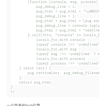
        (function (console, msg, process) {;
            pug_debug_line = 1;
            pug_html = pug_html + "\u003Ch1\
            pug_debug_line = 1;
            pug_html = pug_html + (pug.escap
            pug_debug_line = console.log(pro
            pug_html = pug_html + "ndefine\u
        }.call(this, "console" in locals_for
            locals_for_with.console :
            typeof console !== 'undefined' ?
            locals_for_with.msg :
            typeof msg !== 'undefined' ? msg
            locals_for_with.process :
            typeof process !== 'undefined' ?
    } catch (err) {
        pug.rethrow(err, pug_debug_filename,
    };
    return pug_html;
}
*/
一个简单的pug引擎