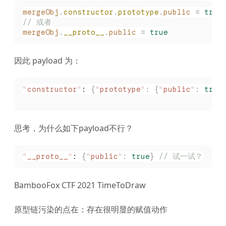
mergeObj
.
constructor
.
prototype
.
public
 =
 true
// 或者
mergeObj
.
__proto__
.
public
 =
 true
因此 payload 为：
"
constructor
"
: 
{
"
prototype
"
:
 {
"
public
"
:
 true
思考，为什么如下payload不行？
"
__proto__
"
: 
{
"
public
"
:
 true
}
 // 试一试？
BambooFox CTF 2021 TimeToDraw
原型链污染的点在：存在很明显的赋值动作