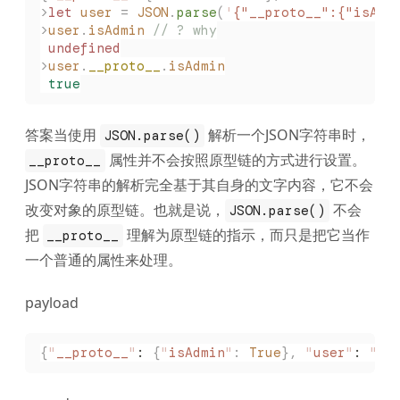
>
let
 user
 =
 JSON
.
parse
(
'
{"__proto__":{"isAdm
>
user
.
isAdmin
 // ? why
 undefined
>
user
.
__proto__
.
isAdmin
 true
答案当使用
解析一个JSON字符串时，
JSON.parse()
属性并不会按照原型链的方式进行设置。
__proto__
JSON字符串的解析完全基于其自身的文字内容，它不会
改变对象的原型链。也就是说，
不会
JSON.parse()
把
理解为原型链的指示，而只是把它当作
__proto__
一个普通的属性来处理。
payload
{
"
__proto__
"
: 
{
"
isAdmin
"
:
 True
},
 "
user
"
: 
"
te