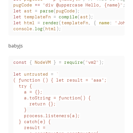
pugCode
 +=
 "
div @uppercase Hello, {name}
"
;
let
 ast
 =
 parse
(
pugCode
);
let
 templateFn
 =
 compile
(
ast
);
let
 html
 =
 render
(
templateFn
,
 {
 name
:
 "
John 
console
.
log
(
html
);
babyjs
const
 {
 NodeVM
 }
 =
 require
(
"
vm2
"
);
let
 untrusted
 =
 `
( function () { let result = 'aaa';
  try {
    a = {};
    a.toString = function() {
      return {};
    }
    process.listeners(a);
  } catch(e) {
    result =