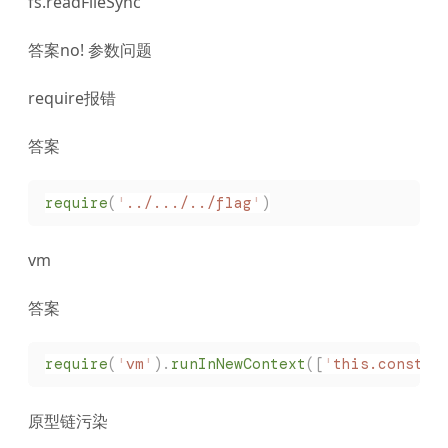
fs.readFileSync
答案no! 参数问题
require报错
答案
require
(
'
../.../../flag
'
)
vm
答案
require
(
'
vm
'
).
runInNewContext
([
'
this.constru
原型链污染