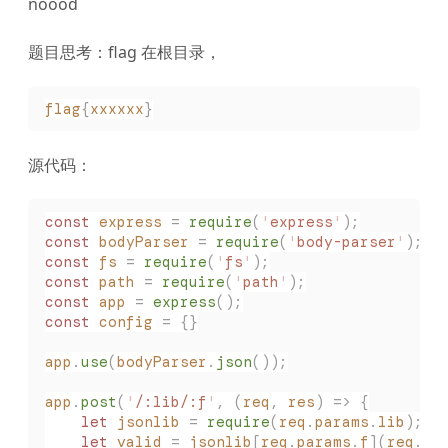
noood
题目思考：flag 在根目录，
flag
{
xxxxxx
}
源代码：
const
 express
 =
 require
(
'
express
'
);
const
 bodyParser
 =
 require
(
'
body-parser
'
);
const
 fs
 =
 require
(
'
fs
'
);
const
 path
 =
 require
(
'
path
'
);
const
 app
 =
 express
();
const
 config
 =
 {}
app
.
use
(
bodyParser
.
json
());
app
.
post
(
'
/:lib/:f
'
,
 (
req
,
 res
)
 =>
 {
    let
 jsonlib
 =
 require
(
req
.
params
.
lib
);
    let
 valid
 =
 jsonlib
[
req
.
params
.
f
](
req
.
bo