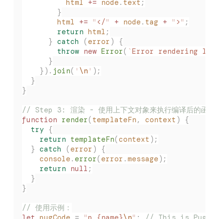
          html
 +=
 node
.
text
;
        }
        html
 +=
 "
</
"
 +
 node
.
tag
 +
 "
>
"
;
        return
 html
;
      }
 catch
 (
error
)
 {
        throw
 new
 Error
(
`
Error rendering lin
      }
    }).
join
(
'
\n
'
);
  }
}
// Step 3: 渲染 - 使用上下文对象来执行编译后的函数并
function
 render
(
templateFn
,
 context
)
 {
  try
 {
    return
 templateFn
(
context
);
  }
 catch
 (
error
)
 {
    console
.
error
(
error
.
message
);
    return
 null
;
  }
}
// 使用示例：
let
 pugCode
 =
 "
p {name}
\n
"
;
 // This is Pug s