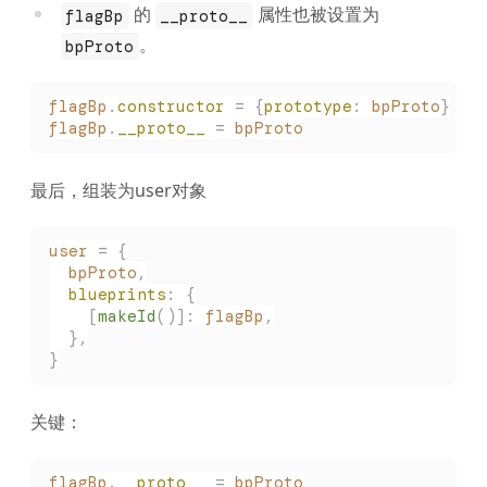
的
属性也被设置为
flagBp
__proto__
。
bpProto
flagBp
.
constructor
 =
 {
prototype
:
 bpProto
}
flagBp
.
__proto__
 =
 bpProto
最后，组装为user对象
user
 =
 {
  bpProto
,
  blueprints
:
 {
    [
makeId
()]:
 flagBp
,
  },
}
关键：
flagBp
.
__proto__
 =
 bpProto