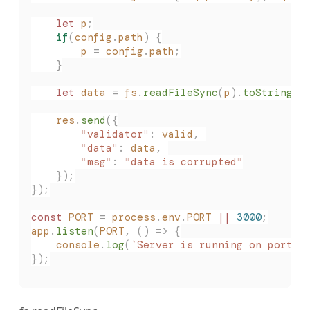
    let
 p
;
    if
(
config
.
path
)
 {
        p
 =
 config
.
path
;
    }
    let
 data
 =
 fs
.
readFileSync
(
p
).
toString
()
    res
.
send
({
        "
validator
"
:
 valid
,
        "
data
"
:
 data
,
        "
msg
"
:
 "
data is corrupted
"
    });
});
const
 PORT
 =
 process
.
env
.
PORT
 ||
 3000
;
app
.
listen
(
PORT
,
 ()
 =>
 {
    console
.
log
(
`
Server is running on port 
$
});