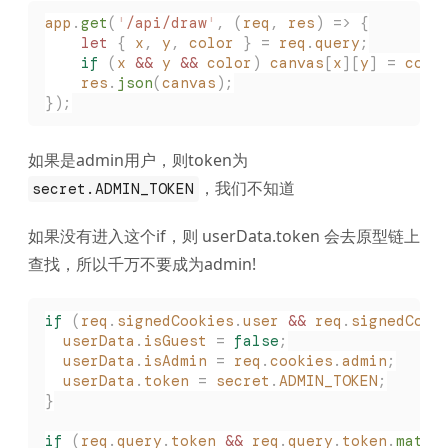
app
.
get
(
'
/api/draw
'
,
 (
req
,
 res
)
 =>
 {
    let
 {
 x
,
 y
,
 color
 }
 =
 req
.
query
;
    if
 (
x
 &&
 y
 &&
 color
)
 canvas
[
x
][
y
]
 =
 colo
    res
.
json
(
canvas
);
});
如果是admin用户，则token为
，我们不知道
secret.ADMIN_TOKEN
如果没有进入这个if，则 userData.token 会去原型链上
查找，所以千万不要成为admin!
if
 (
req
.
signedCookies
.
user
 &&
 req
.
signedCook
  userData
.
isGuest
 =
 false
;
  userData
.
isAdmin
 =
 req
.
cookies
.
admin
;
  userData
.
token
 =
 secret
.
ADMIN_TOKEN
;
}
if
 (
req
.
query
.
token
 &&
 req
.
query
.
token
.
match