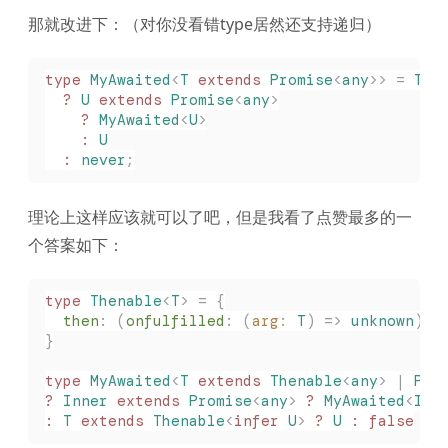
那就改进下：（对你没看错type居然还支持递归）
type
 MyAwaited
<
T
 extends
 Promise
<
any
>>
 =
 T
 e
  ?
 U
 extends
 Promise
<
any
>
    ?
 MyAwaited
<
U
>
    :
 U
  :
 never
;
理论上这样应该就可以了吧，但是我看了点赞最多的一
个答案如下：
type
 Thenable
<
T
>
 =
 {
  then
: (
onfulfilled
: (
arg
: 
T
) => 
unknown
) =
}
type
 MyAwaited
<
T
 extends
 Thenable
<
any
>
 |
 Pro
?
 Inner
 extends
 Promise
<
any
>
 ?
 MyAwaited
<
Inn
:
 T
 extends
 Thenable
<
infer
 U
>
 ?
 U
 :
 false