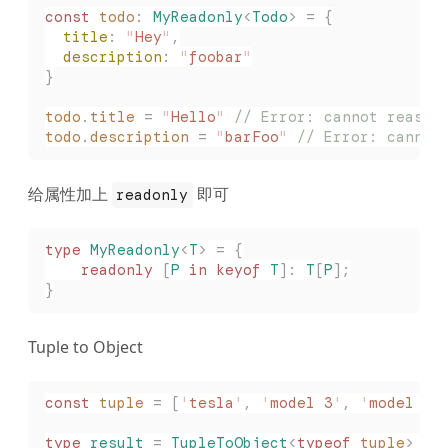
const 
todo
: 
MyReadonly
<
Todo
> =
 {
  title
: 
"
Hey
"
,
  description
: 
"
foobar
"
}
todo
.
title
 =
 "
Hello
"
 // Error: cannot reassi
todo
.
description
 =
 "
barFoo
"
 // Error: cannot
给属性加上
即可
readonly
type
 MyReadonly
<
T
>
 =
 {
	readonly
 [
P
 in
 keyof
 T
]: 
T
[
P
];
}
Tuple to Object
const 
tuple
 =
 [
'
tesla
'
,
 '
model 3
'
,
 '
model X
'
type
 result
 =
 TupleToObject
<
typeof
 tuple
>
 //