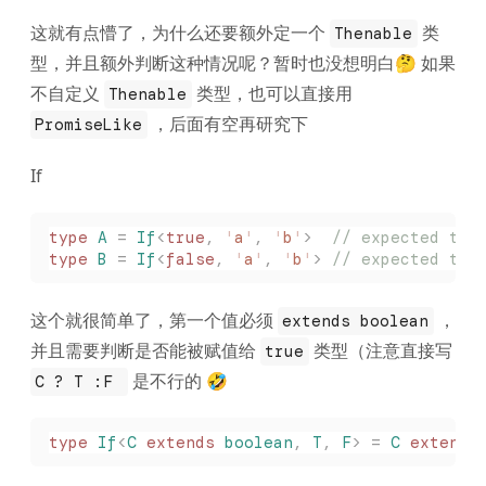
这就有点懵了，为什么还要额外定一个
类
Thenable
型，并且额外判断这种情况呢？暂时也没想明白🤔 如果
不自定义
类型，也可以直接用
Thenable
，后面有空再研究下
PromiseLike
If
type
 A
 =
 If
<
true
,
 '
a
'
,
 '
b
'
>
  // expected to 
type
 B
 =
 If
<
false
,
 '
a
'
,
 '
b
'
>
 // expected to 
这个就很简单了，第一个值必须
，
extends boolean
并且需要判断是否能被赋值给
类型（注意直接写
true
是不行的 🤣
C ? T :F
type
 If
<
C
 extends
 boolean
,
 T
,
 F
>
 =
 C
 extends