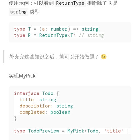
使用示例：可以看到
推断除了 R 是
ReturnType
类型
string
type
 T
 =
 (
a
: 
number
)
 =>
 string
type
 R
 =
 ReturnType
<
T
>
 // string
补充完这些知识之后，就可以开始做题了 😉
实现MyPick
interface
 Todo
 {
  title
: 
string
  description
: 
string
  completed
: 
boolean
}
type
 TodoPreview
 =
 MyPick
<
Todo
,
 '
title
'
 |
 '
c