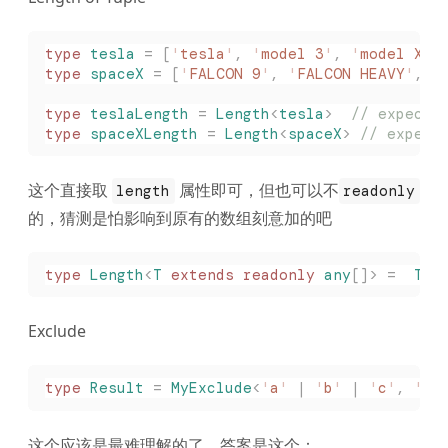
type
 tesla
 =
 [
'
tesla
'
,
 '
model 3
'
,
 '
model X
'
,
type
 spaceX
 =
 [
'
FALCON 9
'
,
 '
FALCON HEAVY
'
,
 '
type
 teslaLength
 =
 Length
<
tesla
>
  // expecte
type
 spaceXLength
 =
 Length
<
spaceX
>
 // expect
这个直接取
属性即可，但也可以不
length
readonly
的，猜测是怕影响到原有的数组刻意加的吧
type
 Length
<
T
 extends
 readonly
 any
[]>
 =
  T
[
'
Exclude
type
 Result
 =
 MyExclude
<
'
a
'
 |
 '
b
'
 |
 '
c
'
,
 '
a
'
这个应该是最难理解的了，答案是这个：