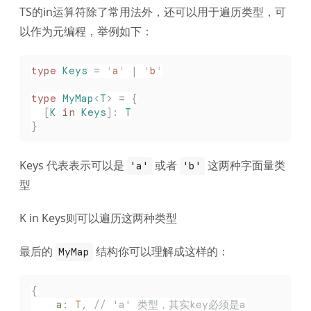
TS的in运算符除了常用法外，还可以用于遍历类型，可
以作为元编程，举例如下：
type
 Keys
 =
 '
a
'
 |
 '
b
'
type
 MyMap
<
T
>
 =
 {
  [
K
 in
 Keys
]: 
T
}
Keys 代表表示可以是
或者
这两种字面量类
'a'
'b'
型
K in Keys则可以遍历这两种类型
最后的
结构你可以理解成这样的：
MyMap
{
	a
:
 T
,
 // 'a' 类型，其实key必须是a