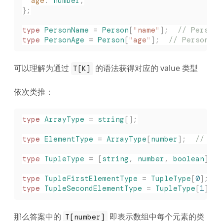
  age
: 
number
;
};
type
 PersonName
 =
 Person
[
"
name
"
];
  // Perso
type
 PersonAge
 =
 Person
[
"
age
"
];
  // PersonA
可以理解为通过
的语法获得对应的 value 类型
T[K]
依次类推：
type
 ArrayType
 =
 string
[];
type
 ElementType
 =
 ArrayType
[
number
];
  // El
type
 TupleType
 =
 [
string
,
 number
,
 boolean
];
type
 TupleFirstElementType
 =
 TupleType
[
0
];
  
type
 TupleSecondElementType
 =
 TupleType
[
1
];
 
那么答案中的
即表示数组中每个元素的类
T[number]