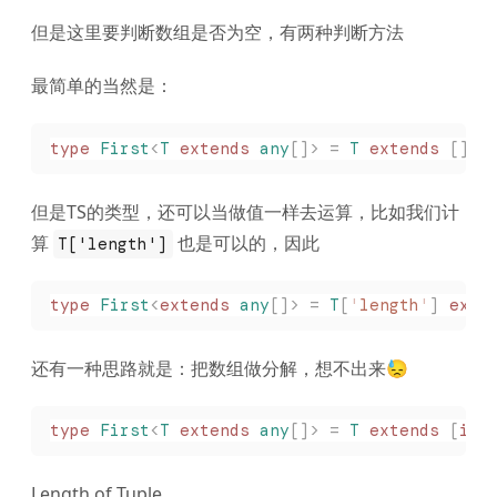
但是这里要判断数组是否为空，有两种判断方法
最简单的当然是：
type
 First
<
T
 extends
 any
[]>
 =
 T
 extends
 []
 ?
但是TS的类型，还可以当做值一样去运算，比如我们计
算
也是可以的，因此
T['length']
type
 First
<
extends
 any
[]>
 =
 T
[
'
length
'
]
 exte
还有一种思路就是：把数组做分解，想不出来😓
type
 First
<
T
 extends
 any
[]>
 =
 T
 extends
 [
inf
Length of Tuple