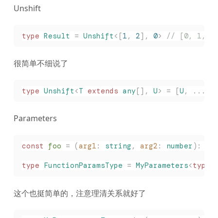
Unshift
type
 Result
 =
 Unshift
<[
1
,
 2
],
 0
>
 // [0, 1, 2
很简单不细说了
type
 Unshift
<
T
 extends
 any
[],
 U
>
 =
 [
U
,
 ...
T
]
Parameters
const 
foo
 =
 (
arg1
: 
string
,
 arg2
: 
number
):
 vo
type
 FunctionParamsType
 =
 MyParameters
<
typeo
这个也挺简单的，注意理清关系就好了