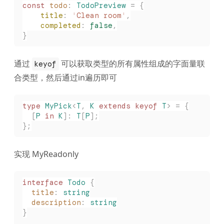
const 
todo
: 
TodoPreview
 =
 {
    title
: 
'
Clean room
'
,
    completed
: 
false
,
}
通过
可以获取类型的所有属性组成的字面量联
keyof
合类型，然后通过in遍历即可
type
 MyPick
<
T
,
 K
 extends
 keyof
 T
>
 =
 {
  [
P
 in
 K
]: 
T
[
P
];
};
实现 MyReadonly
interface
 Todo
 {
  title
: 
string
  description
: 
string
}