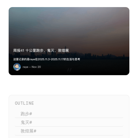
OUTLINE
跑步#
鬼灭#
敦煌展#